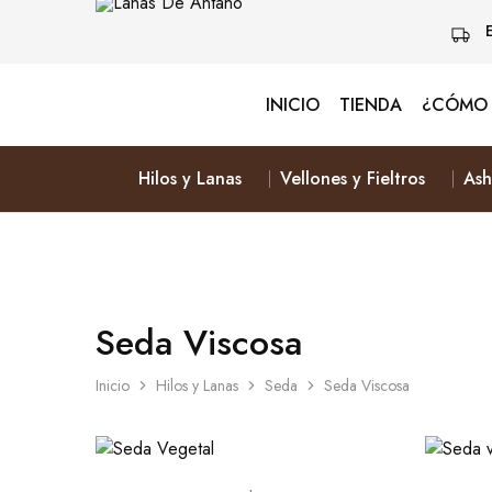
INICIO
TIENDA
¿CÓMO 
Lanas
Vive
De
Naturalmente
Antaño
&
Elige
Hilos y Lanas
Vellones y Fieltros
Ash
Lana
Seda Viscosa
Inicio
Hilos y Lanas
Seda
Seda Viscosa