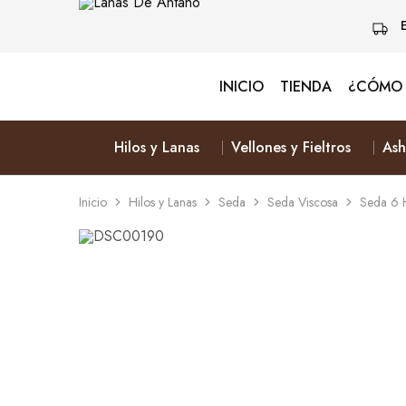
INICIO
TIENDA
¿CÓMO 
Lanas
Vive
De
Naturalmente
Antaño
&
Elige
Hilos y Lanas
Vellones y Fieltros
Ash
Lana
Inicio
Hilos y Lanas
Seda
Seda Viscosa
Seda 6 