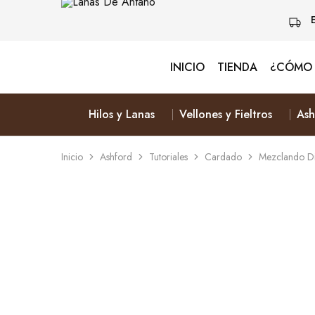
INICIO
TIENDA
¿CÓMO 
Lanas
Vive
De
Naturalmente
Antaño
&
Elige
Hilos y Lanas
Vellones y Fieltros
Ash
Lana
Inicio
Ashford
Tutoriales
Cardado
Mezclando Dis