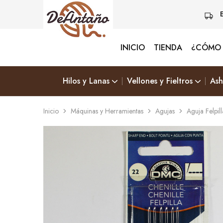
INICIO
TIENDA
¿CÓMO 
Lanas
Vive
De
Naturalmente
Antaño
&
Elige
Hilos y Lanas
Vellones y Fieltros
Ash
Lana
Inicio
Máquinas y Herramientas
Agujas
Aguja Felpil