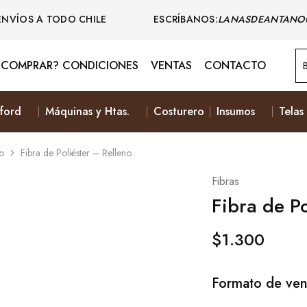
ENVÍOS A TODO CHILE ESCRÍBANOS:
LANASDEANTANO
COMPRAR? CONDICIONES
VENTAS
CONTACTO
ford
Máquinas y Htas.
Costurero
Insumos
Telas
jo
Fibra de Poliéster – Relleno
Fibras
Fibra de Po
$
1.300
Formato de ven