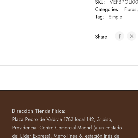
SKU:
VEFBPOLI0
Categories:
Fibras
Tag:
Simple
Share:
Dirección Tienda Física:
Plaza Pedro de Valdivia 1783 local 142, 3º piso,
Providencia, Centro Comercial Madrid (a un costado
del Líder Express). Metro línea 6, estación Inés de