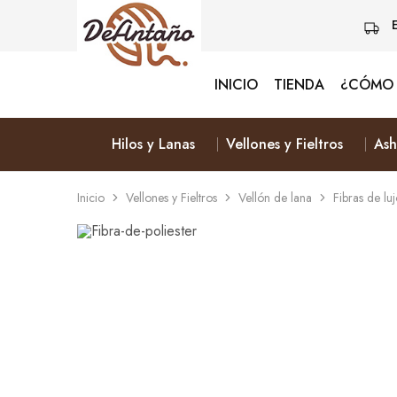
INICIO
TIENDA
¿CÓMO 
Lanas
Vive
De
Naturalmente
Antaño
&
Elige
Hilos y Lanas
Vellones y Fieltros
Ash
Lana
Inicio
Vellones y Fieltros
Vellón de lana
Fibras de lu