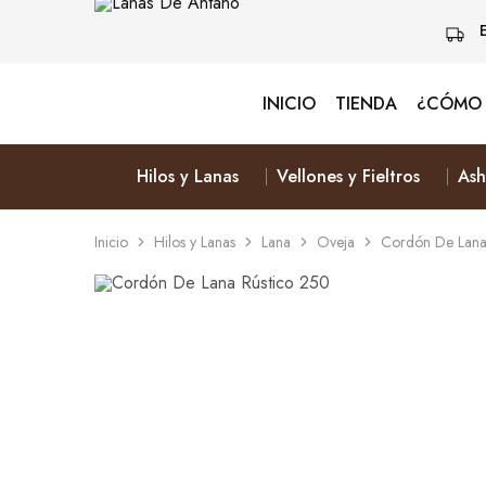
INICIO
TIENDA
¿CÓMO 
Lanas
Vive
De
Naturalmente
Antaño
&
Elige
Hilos y Lanas
Vellones y Fieltros
Ash
Lana
Inicio
Hilos y Lanas
Lana
Oveja
Cordón De Lana