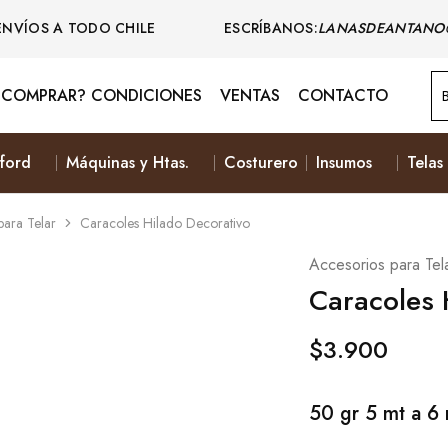
ENVÍOS A TODO CHILE ESCRÍBANOS:
LANASDEANTANO
COMPRAR? CONDICIONES
VENTAS
CONTACTO
ford
Máquinas y Htas.
Costurero
Insumos
Telas
para Telar
Caracoles Hilado Decorativo
Accesorios para Tel
Caracoles 
$
3.900
50 gr 5 mt a 6 