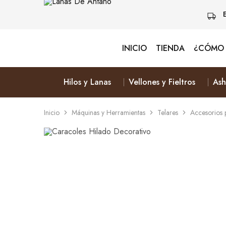
INICIO
TIENDA
¿CÓMO 
Lanas
Vive
De
Naturalmente
Antaño
&
Elige
Hilos y Lanas
Vellones y Fieltros
Ash
Lana
Inicio
Máquinas y Herramientas
Telares
Accesorios 