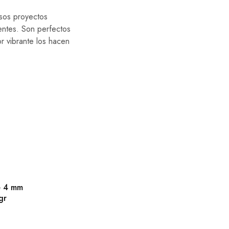
rsos proyectos
entes. Son perfectos
or vibrante los hacen
é 4 mm
gr