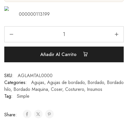
000000113199
Añadir Al Carrito
SKU:
AGLAMTAL0000
Categories:
Agujas
,
Agujas de bordado
,
Bordado
,
Bordado
hilo
,
Bordado Maquina
,
Coser
,
Costurero
,
Insumos
Tag:
Simple
Share: