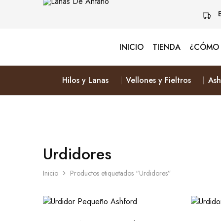
INICIO
TIENDA
¿CÓMO 
Lanas
Vive
De
Naturalmente
Antaño
&
Elige
Hilos y Lanas
Vellones y Fieltros
Ash
Lana
Urdidores
Inicio
Productos etiquetados “Urdidores”