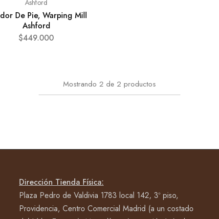
Ashford
dor De Pie, Warping Mill
Ashford
$
449.000
Mostrando
2
de
2
productos
Dirección Tienda Física:
Plaza Pedro de Valdivia 1783 local 142, 3º piso,
Providencia, Centro Comercial Madrid (a un costado