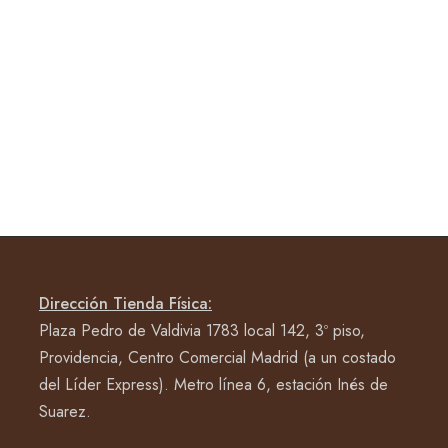
Dirección Tienda Física:
Plaza Pedro de Valdivia 1783 local 142, 3º piso,
Providencia, Centro Comercial Madrid (a un costado
del Líder Express). Metro línea 6, estación Inés de
Suarez.