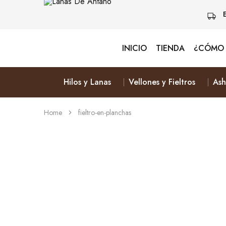
INICIO
TIENDA
¿CÓMO 
Lanas
Vive
De
Naturalmente
Antaño
&
Elige
Hilos y Lanas
Vellones y Fieltros
Ash
Lana
Home
fieltro-en-planchas