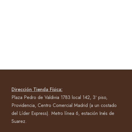
Dirección Tienda Física:
Plaza Pedro de Valdivia 1783 local 142, 3º piso,
Providencia, Centro Comercial Madrid (a un costado
del Líder Express). Metro línea 6, estación Inés de
Suarez.