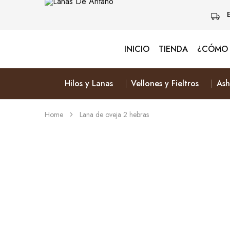
INICIO
TIENDA
¿CÓMO 
Lanas
Vive
De
Naturalmente
Antaño
&
Elige
Hilos y Lanas
Vellones y Fieltros
Ash
Lana
Home
Lana de oveja 2 hebras