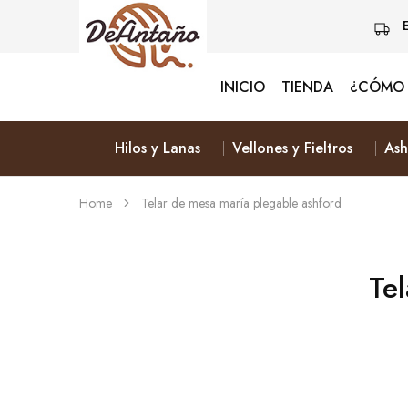
INICIO
TIENDA
¿CÓMO 
Lanas
Vive
De
Naturalmente
Antaño
&
Elige
Hilos y Lanas
Vellones y Fieltros
Ash
Lana
Home
Telar de mesa maría plegable ashford
Te