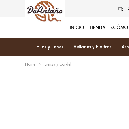
INICIO
TIENDA
¿CÓMO 
Lanas
Vive
De
Naturalmente
Antaño
&
Elige
Hilos y Lanas
Vellones y Fieltros
Ash
Lana
Home
Lienza y Cordel