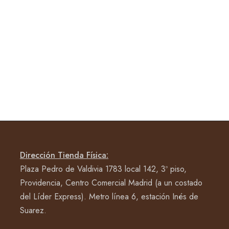
Dirección Tienda Física:
Plaza Pedro de Valdivia 1783 local 142, 3º piso,
Providencia, Centro Comercial Madrid (a un costado
del Líder Express). Metro línea 6, estación Inés de
Suarez.