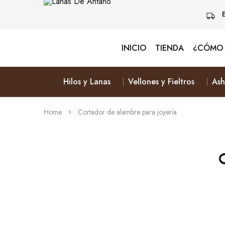
INICIO
TIENDA
¿CÓMO 
Lanas
Vive
De
Naturalmente
Antaño
&
Elige
Hilos y Lanas
Vellones y Fieltros
Ash
Lana
Home
Cortador de alambre para joyería