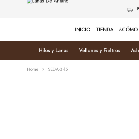
INICIO
TIENDA
¿CÓMO 
Lanas
Vive
De
Naturalmente
Antaño
&
Elige
Hilos y Lanas
Vellones y Fieltros
Ash
Lana
Home
SEDA-3-15