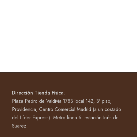
Dirección Tienda Física:
Plaza Pedro de Valdivia 1783 local 142, 3º piso,
Providencia, Centro Comercial Madrid (a un costado
del Líder Express). Metro línea 6, estación Inés de
Suarez.