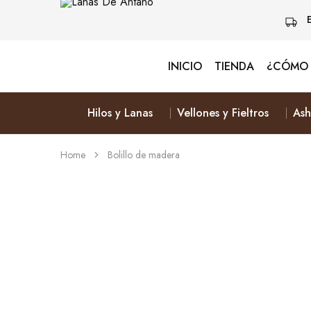
INICIO
TIENDA
¿CÓMO 
Lanas
Vive
De
Naturalmente
Antaño
&
Elige
Hilos y Lanas
Vellones y Fieltros
Ash
Lana
Home
Bolillo de madera