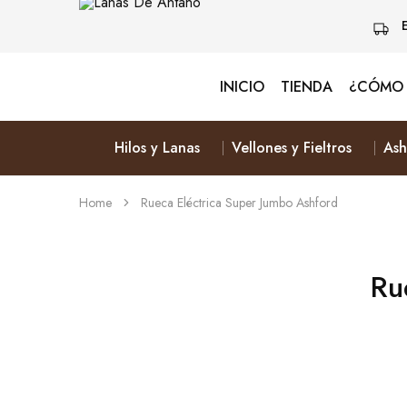
INICIO
TIENDA
¿CÓMO 
Lanas
Vive
De
Naturalmente
Antaño
&
Elige
Hilos y Lanas
Vellones y Fieltros
Ash
Lana
Home
Rueca Eléctrica Super Jumbo Ashford
Ru