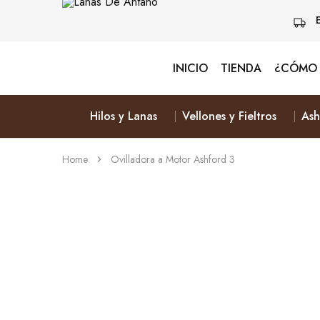
INICIO
TIENDA
¿CÓMO 
Lanas
Vive
De
Naturalmente
Antaño
&
Elige
Hilos y Lanas
Vellones y Fieltros
Ash
Lana
Home
Ovilladora a Motor Ashford 3