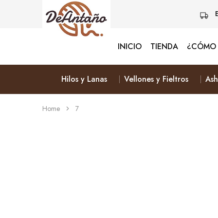
INICIO
TIENDA
¿CÓMO 
Lanas
Vive
De
Naturalmente
Antaño
&
Elige
Hilos y Lanas
Vellones y Fieltros
Ash
Lana
Home
7